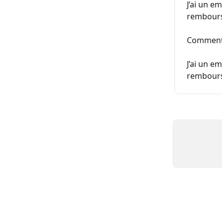
J’ai un e
rembour
Comment 
J’ai un e
rembour