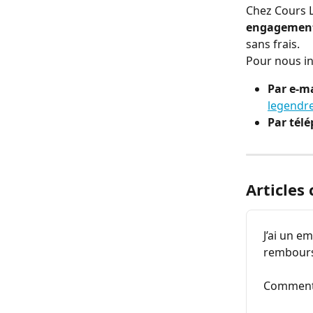
Chez Cours L
engagement
sans frais.
Pour nous in
Par e-ma
legendre
Par télé
Articles
J’ai un e
rembour
Comment 