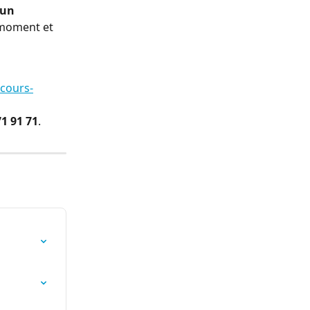
un 
 moment et 
@cours-
71 91 71
.