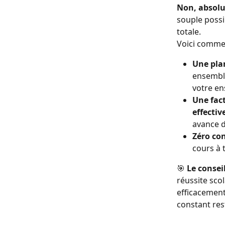
Non, absolu
souple possib
totale.
Voici comme
Une plan
ensemble
votre en
Une fact
effectiv
avance d
Zéro con
cours à 
🎯 
Le consei
réussite sco
efficacement
constant rest