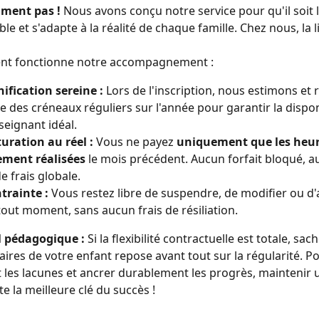
ment pas !
 Nous avons conçu notre service pour qu'il soit l
le et s'adapte à la réalité de chaque famille. Chez nous, la l
nt fonctionne notre accompagnement :
ification sereine :
 Lors de l'inscription, nous estimons et 
 des créneaux réguliers sur l'année pour garantir la disponi
seignant idéal.
uration au réel :
 Vous ne payez 
uniquement que les heur
ement réalisées
 le mois précédent. Aucun forfait bloqué, a
e frais globale.
trainte :
 Vous restez libre de suspendre, de modifier ou d'a
tout moment, sans aucun frais de résiliation.
l pédagogique :
 Si la flexibilité contractuelle est totale, sac
laires de votre enfant repose avant tout sur la régularité. P
 les lacunes et ancrer durablement les progrès, maintenir 
e la meilleure clé du succès !