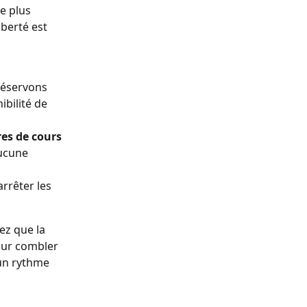
e plus 
iberté est 
réservons 
bilité de 
es de cours 
ucune 
rrêter les 
hez que la 
our combler 
un rythme 